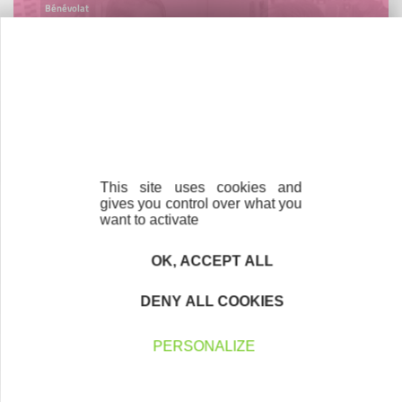
Bénévolat
Vous souhaitez vous engager au service des
entrepreneurs ?
Devenez bénévole
This site uses cookies and
gives you control over what you
Nos partenaires
want to activate
OK, ACCEPT ALL
DENY ALL COOKIES
PERSONALIZE